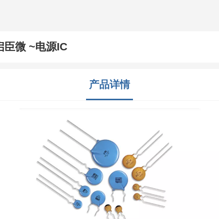
启臣微 ~电源IC
产品详情