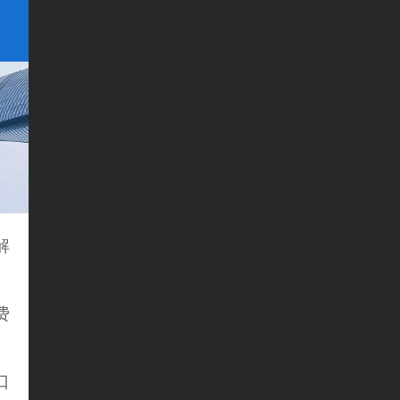
解
、
费
口